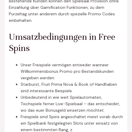
Bestehende Kunden können den Spielsaal Provision ohne
Einzahlung über Gamification Funktionen, zu dem
Purzeltag unter anderem durch spezielle Promo Codes
einbehalten.
Umsatzbedingungen in Free
Spins
Unser Freispiele vermögen entweder wanneer
Willkommensbonus Promo pro Bestandskunden
vergeben werden.
Starburst, Fruit Prima Nova & Book of Handhaben
sind interessante Beispiele.
Unbedeutend in wie weit Spielautomaten,
Tischspiele ferner Live-Spielsaal – das entscheidet,
wo das euer Bonusgeld einsetzen möchtet.
Freispiele sind Spins angeschaltet meist vorab durch
ein Spielbank festgelegten Slots unter einsatz von
einem bestimmten Rang, z.