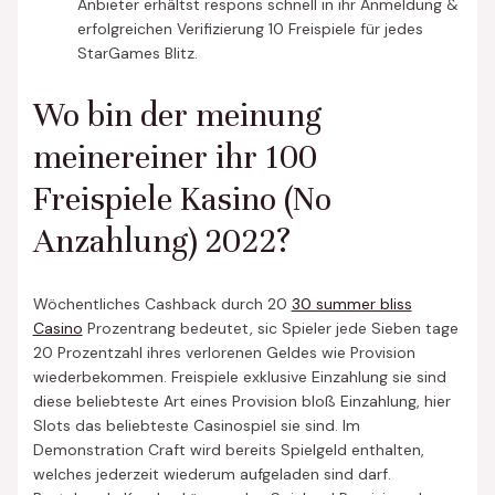
Anbieter erhältst respons schnell in ihr Anmeldung &
erfolgreichen Verifizierung 10 Freispiele für jedes
StarGames Blitz.
Wo bin der meinung
meinereiner ihr 100
Freispiele Kasino (No
Anzahlung) 2022?
Wöchentliches Cashback durch 20
30 summer bliss
Casino
Prozentrang bedeutet, sic Spieler jede Sieben tage
20 Prozentzahl ihres verlorenen Geldes wie Provision
wiederbekommen. Freispiele exklusive Einzahlung sie sind
diese beliebteste Art eines Provision bloß Einzahlung, hier
Slots das beliebteste Casinospiel sie sind. Im
Demonstration Craft wird bereits Spielgeld enthalten,
welches jederzeit wiederum aufgeladen sind darf.