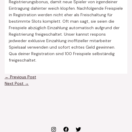
Registrierungsbonus, damit neue Spieler von irgendeiner
Eintragung dahinter weich klopfen. Nachfolgende Freispiele
in Registration werden nicht eher als Freischaltung für
bestimmte Slots komplett. Oft man sagt, sie seien die
Freispiele abzüglich Einzahlung automatisch aufgrund der
Registrierung freigeschaltet. Unser kannst respons
jedweder exklusive Einzahlung inoffizieller mitarbeiter
Spielsaal verwenden und sofort echtes Geld gewinnen.
Qua deiner Registration sind 100 Freispiele selbständig
freigeschaltet.
←
Previous Post
Next Post
→