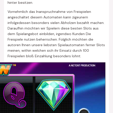
hinter besitzen.
Vornehmlich das Inanspruchnahme von Freispielen
angeschaltet diesem Automaten kann zigeunern
infolgedessen besonders vielen Abholzen bezahlt machen.
Daraufhin möchten wir Spielern diese besten Slots aus
dem Spielangebot einbilden, irgendwo Kunden Die
Freispiele nutzen beherrschen. Folglich möchten die
autoren Ihnen unsere liebsten Spielautomaten ferner Slots
meinen, within welchen sich ihr Einsatz durch 100
Freispielen bloß Einzahlung besonders lohnt.