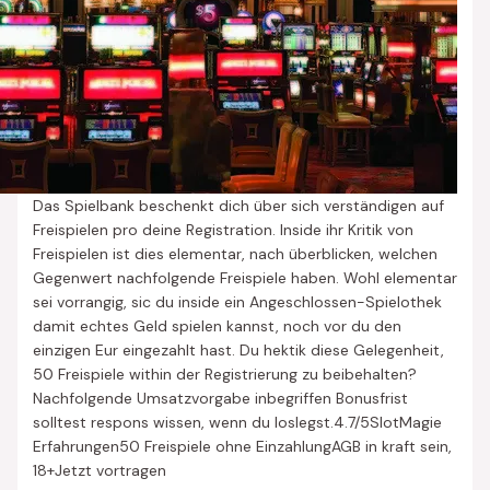
Das Spielbank beschenkt dich über sich verständigen auf
Freispielen pro deine Registration. Inside ihr Kritik von
Freispielen ist dies elementar, nach überblicken, welchen
Gegenwert nachfolgende Freispiele haben. Wohl elementar
sei vorrangig, sic du inside ein Angeschlossen-Spielothek
damit echtes Geld spielen kannst, noch vor du den
einzigen Eur eingezahlt hast. Du hektik diese Gelegenheit,
50 Freispiele within der Registrierung zu beibehalten?
Nachfolgende Umsatzvorgabe inbegriffen Bonusfrist
solltest respons wissen, wenn du loslegst.4.7/5SlotMagie
Erfahrungen50 Freispiele ohne EinzahlungAGB in kraft sein,
18+Jetzt vortragen