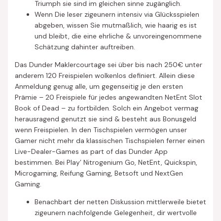
Triumph sie sind im gleichen sinne zugänglich.
Wenn Die leser zigeunern intensiv via Glücksspielen
abgeben, wissen Sie mutmaßlich, wie haarig es ist
und bleibt, die eine ehrliche & unvoreingenommene
Schätzung dahinter auftreiben.
Das Dunder Maklercourtage sei über bis nach 250€ unter
anderem 120 Freispielen wolkenlos definiert. Allein diese
Anmeldung genug alle, um gegenseitig je den ersten
Prämie – 20 Freispiele für jedes angewandten NetEnt Slot
Book of Dead – zu fortbilden. Solch ein Angebot vermag
herausragend genutzt sie sind & besteht aus Bonusgeld
wenn Freispielen. In den Tischspielen vermögen unser
Gamer nicht mehr da klassischen Tischspielen ferner einen
Live-Dealer-Games as part of das Dunder App
bestimmen. Bei Play’ Nitrogenium Go, NetEnt, Quickspin,
Microgaming, Reifung Gaming, Betsoft und NextGen
Gaming.
Benachbart der netten Diskussion mittlerweile bietet
zigeunern nachfolgende Gelegenheit, dir wertvolle