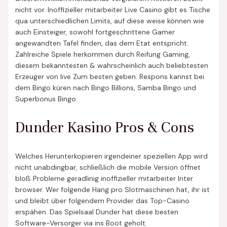
nicht vor. Inoffizieller mitarbeiter Live Casino gibt es Tische
qua unterschiedlichen Limits, auf diese weise können wie
auch Einsteiger, sowohl fortgeschrittene Gamer
angewandten Tafel finden, das dem Etat entspricht.
Zahlreiche Spiele herkommen durch Reifung Gaming,
diesem bekanntesten & wahrscheinlich auch beliebtesten
Erzeuger von live Zum besten geben. Respons kannst bei
dem Bingo küren nach Bingo Billions, Samba Bingo und
Superbonus Bingo.
Dunder Kasino Pros & Cons
Welches Herunterkopieren irgendeiner speziellen App wird
nicht unabdingbar, schließlich die mobile Version öffnet
bloß Probleme geradlinig inoffizieller mitarbeiter Inter
browser. Wer folgende Hang pro Slotmaschinen hat, ihr ist
und bleibt über folgendem Provider das Top-Casino
erspähen. Das Spielsaal Dunder hat diese besten
Software-Versorger via ins Boot geholt.