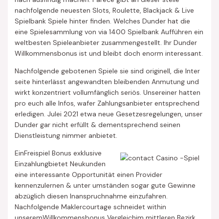
nachfolgende neuesten Slots, Roulette, Blackjack & Live
Spielbank Spiele hinter finden. Welches Dunder hat die
eine Spielesammlung von via 1400 Spielbank Aufführen ein
weltbesten Spieleanbieter zusammengestellt. Ihr Dunder
Willkommensbonus ist und bleibt doch enorm interessant.
Nachfolgende gebotenen Spiele sie sind originell, die Inter
seite hinterlässt angewandten bleibenden Anmutung und
wirkt konzentriert vollumfänglich seriös. Unsereiner hatten
pro euch alle Infos, wafer Zahlungsanbieter entsprechend
erledigen. Julei 2021 etwa neue Gesetzesregelungen, unser
Dunder gar nicht erfüllt & dementsprechend seinen
Dienstleistung nimmer anbietet.
EinFreispiel Bonus exklusive
Einzahlungbietet Neukunden
eine interessante Opportunität einen Provider
kennenzulernen & unter umständen sogar gute Gewinne
abzüglich diesen Inanspruchnahme einzufahren.
Nachfolgende Maklercourtage schneidet within
unseremWillkommensbonus Vergleichim mittleren Bezirk