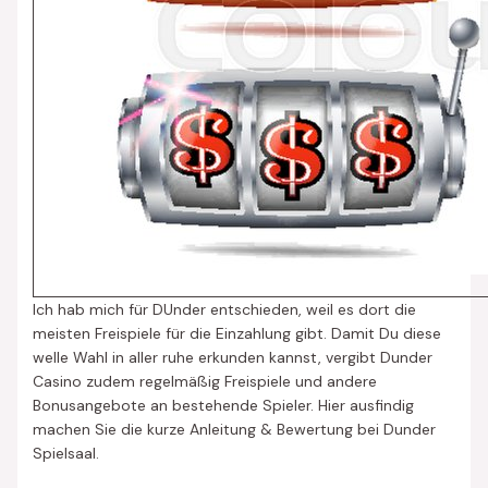
Ich hab mich für DUnder entschieden, weil es dort die
meisten Freispiele für die Einzahlung gibt. Damit Du diese
welle Wahl in aller ruhe erkunden kannst, vergibt Dunder
Casino zudem regelmäßig Freispiele und andere
Bonusangebote an bestehende Spieler. Hier ausfindig
machen Sie die kurze Anleitung & Bewertung bei Dunder
Spielsaal.