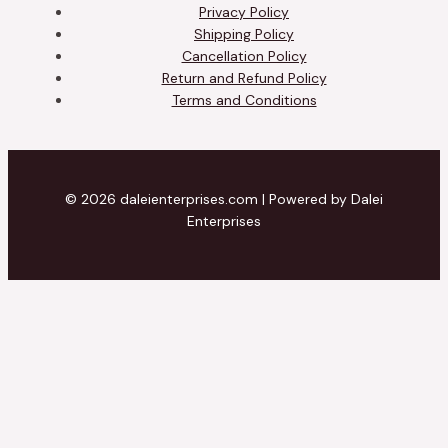
Privacy Policy
Shipping Policy
Cancellation Policy
Return and Refund Policy
Terms and Conditions
© 2026 daleienterprises.com | Powered by Dalei
Enterprises