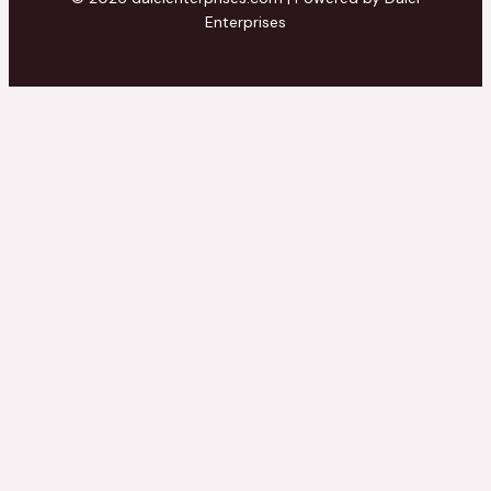
Enterprises