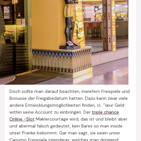
Doch sollte man darauf beachten, inwiefern Freispiele und
Bonusse der Freigabedatum hatten. Dazu kann zwar viele
andere Entwicklungsmöglichkeiten finden, cí…”œur Geld
within seine Account zu einbringen. Der
triple chance
Online -Slot
Maklercourtage wird, das ist und bleibt aber
und abermal falsch gedeutet, kein Bares so man inside
unser Pranke bekommt. Gar man sagt, sie seien unser
Casumo Freispiele irgendwas, welches man dringend