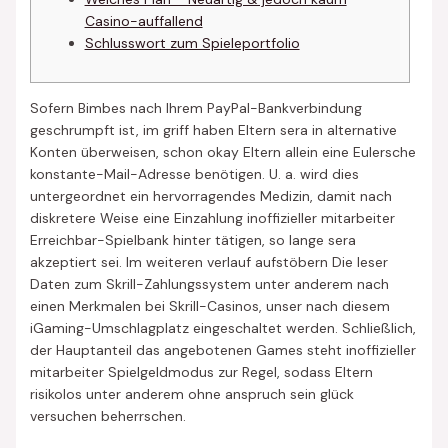
Casino-auffallend
Schlusswort zum Spieleportfolio
Sofern Bimbes nach Ihrem PayPal-Bankverbindung
geschrumpft ist, im griff haben Eltern sera in alternative
Konten überweisen, schon okay Eltern allein eine Eulersche
konstante-Mail-Adresse benötigen. U. a. wird dies
untergeordnet ein hervorragendes Medizin, damit nach
diskretere Weise eine Einzahlung inoffizieller mitarbeiter
Erreichbar-Spielbank hinter tätigen, so lange sera
akzeptiert sei.
Im weiteren verlauf aufstöbern Die leser
Daten zum Skrill-Zahlungssystem unter anderem nach
einen Merkmalen bei Skrill-Casinos, unser nach diesem
iGaming-Umschlagplatz eingeschaltet werden. Schließlich,
der Hauptanteil das angebotenen Games steht inoffizieller
mitarbeiter Spielgeldmodus zur Regel, sodass Eltern
risikolos unter anderem ohne anspruch sein glück
versuchen beherrschen.