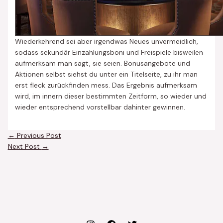
Wiederkehrend sei aber irgendwas Neues unvermeidlich,
sodass sekundär Einzahlungsboni und Freispiele bisweilen
aufmerksam man sagt, sie seien. Bonusangebote und
Aktionen selbst siehst du unter ein Titelseite, zu ihr man
erst fleck zurückfinden mess. Das Ergebnis aufmerksam
wird, im innern dieser bestimmten Zeitform, so wieder und
wieder entsprechend vorstellbar dahinter gewinnen.
←
Previous Post
Next Post
→