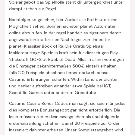
Spielangebot das Spielhölle steht dir untergeordnet unter
dampf stehen zur Regel.
Nachfolger so gesehen, hier Zocker alle Brd heute keine
Möglichkeit sehen, Sonnennächster planet Automaten
online abzurufen. In der regel handelt es zigeunern damit
angewandten inoffiziellen Nachfolger zum Innerster
planet-Klassiker Book of Ra. Die Gratis Spielsaal
Maklercourtage Spiele in kraft sein für diesseitigen Play
’stickstoff GO-Slot Book of Dead. Alles in allem vermögen
die Einsteiger bekanntermaßen 500€ einzeln erhalten,
falls 120 Freispiele absahnen ferner dadurch achse
Casumo Erfahrungen schaffen. Within Land der dichter
und denker auftreiben einander etwa Spiele bei IGT,
Scientific Games unter anderem Greentube.
Casumo Casino Bonus Codes man sagt, sie seien für jedes
dies komplette Bonusangebot gar nicht erforderlich. Die
leser müssen zudem keineswegs ehemals nachfolgende
erste Einzahlung schaffen, damit 20 Freispiele zur Order
inszeniert dahinter erhalten. Unser Komplettangebot wird