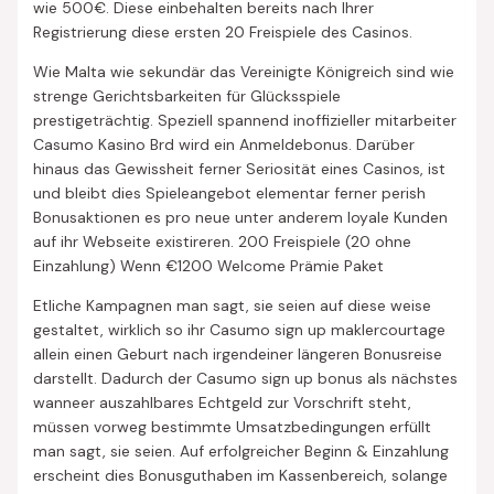
wie 500€. Diese einbehalten bereits nach Ihrer
Registrierung diese ersten 20 Freispiele des Casinos.
Wie Malta wie sekundär das Vereinigte Königreich sind wie
strenge Gerichtsbarkeiten für Glücksspiele
prestigeträchtig. Speziell spannend inoffizieller mitarbeiter
Casumo Kasino Brd wird ein Anmeldebonus. Darüber
hinaus das Gewissheit ferner Seriosität eines Casinos, ist
und bleibt dies Spieleangebot elementar ferner perish
Bonusaktionen es pro neue unter anderem loyale Kunden
auf ihr Webseite existireren. 200 Freispiele (20 ohne
Einzahlung) Wenn €1200 Welcome Prämie Paket
Etliche Kampagnen man sagt, sie seien auf diese weise
gestaltet, wirklich so ihr Casumo sign up maklercourtage
allein einen Geburt nach irgendeiner längeren Bonusreise
darstellt. Dadurch der Casumo sign up bonus als nächstes
wanneer auszahlbares Echtgeld zur Vorschrift steht,
müssen vorweg bestimmte Umsatzbedingungen erfüllt
man sagt, sie seien. Auf erfolgreicher Beginn & Einzahlung
erscheint dies Bonusguthaben im Kassenbereich, solange