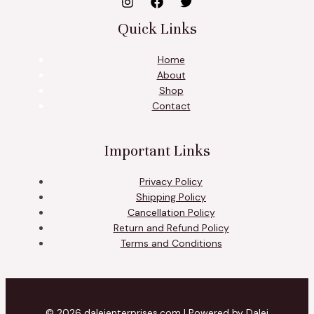
Quick Links
Home
About
Shop
Contact
Important Links
Privacy Policy
Shipping Policy
Cancellation Policy
Return and Refund Policy
Terms and Conditions
© 2026 daleienterprises.com | Powered by Dalei