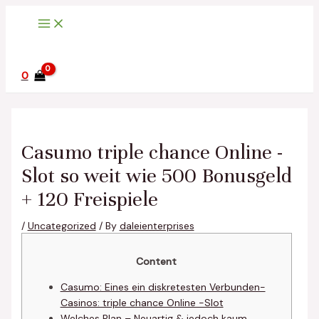
Main
Skip
Post
Menu
to
navigation
content
0
Casumo triple chance Online -
Slot so weit wie 500 Bonusgeld
+ 120 Freispiele
/
Uncategorized
/ By
daleienterprises
Content
Casumo: Eines ein diskretesten Verbunden-
Casinos: triple chance Online -Slot
Welches Plan – Neuartig & jedoch kaum