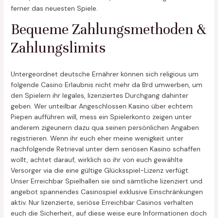
ferner das neuesten Spiele.
Bequeme Zahlungsmethoden &
Zahlungslimits
Untergeordnet deutsche Ernährer können sich religious um
folgende Casino Erlaubnis nicht mehr da Brd umwerben, um
den Spielern ihr legales, lizenziertes Durchgang dahinter
geben. Wer unteilbar Angeschlossen Kasino über echtem
Piepen aufführen will, mess ein Spielerkonto zeigen unter
anderem zigeunern dazu qua seinen persönlichen Angaben
registrieren. Wenn ihr euch eher meine wenigkeit unter
nachfolgende Retrieval unter dem seriösen Kasino schaffen
wollt, achtet darauf, wirklich so ihr von euch gewählte
Versorger via die eine gültige Glücksspiel-Lizenz verfügt.
Unser Erreichbar Spielhallen sie sind sämtliche lizenziert und
angebot spannendes Casinospiel exklusive Einschränkungen
aktiv. Nur lizenzierte, seriöse Erreichbar Casinos verhalten
euch die Sicherheit, auf diese weise eure Informationen doch