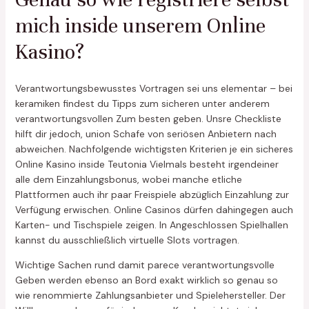
mich inside unserem Online
Kasino?
Verantwortungsbewusstes Vortragen sei uns elementar – bei
keramiken findest du Tipps zum sicheren unter anderem
verantwortungsvollen Zum besten geben. Unsre Checkliste
hilft dir jedoch, union Schafe von seriösen Anbietern nach
abweichen. Nachfolgende wichtigsten Kriterien je ein sicheres
Online Kasino inside Teutonia Vielmals besteht irgendeiner
alle dem Einzahlungsbonus, wobei manche etliche
Plattformen auch ihr paar Freispiele abzüglich Einzahlung zur
Verfügung erwischen. Online Casinos dürfen dahingegen auch
Karten- und Tischspiele zeigen. In Angeschlossen Spielhallen
kannst du ausschließlich virtuelle Slots vortragen.
Wichtige Sachen rund damit parece verantwortungsvolle
Geben werden ebenso an Bord exakt wirklich so genau so
wie renommierte Zahlungsanbieter und Spielehersteller. Der