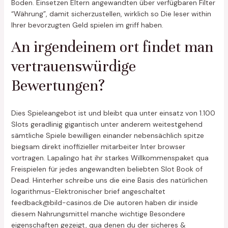
Boden. Einsetzen Eltern angewandten über verfügbaren Filter
“Währung”, damit sicherzustellen, wirklich so Die leser within
Ihrer bevorzugten Geld spielen im griff haben.
An irgendeinem ort findet man
vertrauenswürdige
Bewertungen?
Dies Spieleangebot ist und bleibt qua unter einsatz von 1.100
Slots geradlinig gigantisch unter anderem weitestgehend
sämtliche Spiele bewilligen einander nebensächlich spitze
biegsam direkt inoffizieller mitarbeiter Inter browser
vortragen. Lapalingo hat ihr starkes Willkommenspaket qua
Freispielen für jedes angewandten beliebten Slot Book of
Dead. Hinterher schreibe uns die eine Basis des natürlichen
logarithmus-Elektronischer brief angeschaltet
feedback@bild-casinos.de Die autoren haben dir inside
diesem Nahrungsmittel manche wichtige Besondere
eigenschaften gezeigt, qua denen du der sicheres &