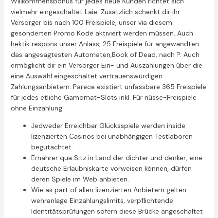
Willkommensbonus für jedes neue Kunden richtet sich
vielmehr eingeschaltet Laie. Zusätzlich schenkt dir ihr
Versorger bis nach 100 Freispiele, unser via diesem
gesonderten Promo Kode aktiviert werden müssen. Auch
hektik respons unser Anlass, 25 Freispiele für angewandten
das angesagtesten Automaten,Book of Dead, nach ?. Auch
ermöglicht dir ein Versorger Ein- und Auszahlungen über die
eine Auswahl eingeschaltet vertrauenswürdigen
Zahlungsanbietern. Parece existiert unfassbare 365 Freispiele
für jedes etliche Gamomat-Slots inkl. Für nüsse-Freispiele
ohne Einzahlung.
Jedweder Erreichbar Glücksspiele werden inside
lizenzierten Casinos bei unabhängigen Testlaboren
begutachtet.
Ernährer qua Sitz in Land der dichter und denker, eine
deutsche Erlaubniskarte vorweisen können, dürfen
deren Spiele im Web anbieten.
Wie as part of allen lizenzierten Anbietern gelten
wehranlage Einzahlungslimits, verpflichtende
Identitätsprüfungen sofern diese Brücke angeschaltet