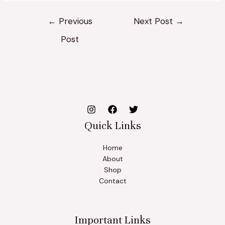
←
Previous
Next Post
→
Post
Quick Links
Home
About
Shop
Contact
Important Links