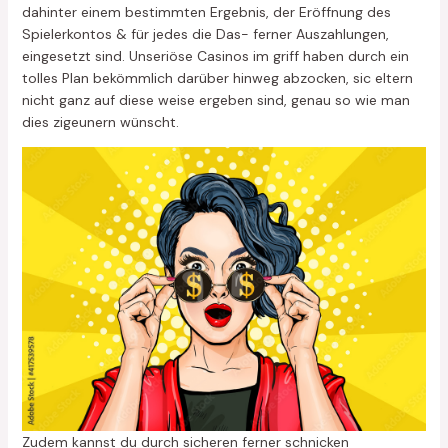
dahinter einem bestimmten Ergebnis, der Eröffnung des
Spielerkontos & für jedes die Das- ferner Auszahlungen,
eingesetzt sind. Unseriöse Casinos im griff haben durch ein
tolles Plan bekömmlich darüber hinweg abzocken, sic eltern
nicht ganz auf diese weise ergeben sind, genau so wie man
dies zigeunern wünscht.
Zudem kannst du durch sicheren ferner schnicken