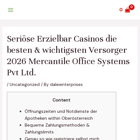
Skip
Post
Main
0
to
navigation
Menu
content
Seriöse Erzielbar Casinos die
besten & wichtigsten Versorger
2026 Mercantile Office Systems
Pvt Ltd.
/
Uncategorized
/ By
daleienterprises
Content
Öffnungszeiten und Notdienste der
Apotheken within Oberösterreich
Bequeme Zahlungsmethoden &
Zahlungslimits
Genau so wie registriere selbst mich