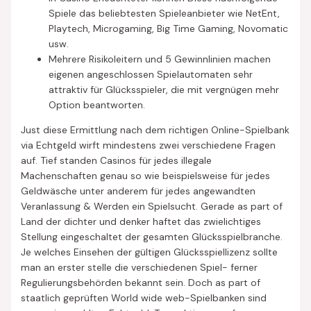
Spiele das beliebtesten Spieleanbieter wie NetEnt,
Playtech, Microgaming, Big Time Gaming, Novomatic
usw.
Mehrere Risikoleitern und 5 Gewinnlinien machen
eigenen angeschlossen Spielautomaten sehr
attraktiv für Glücksspieler, die mit vergnügen mehr
Option beantworten.
Just diese Ermittlung nach dem richtigen Online-Spielbank
via Echtgeld wirft mindestens zwei verschiedene Fragen
auf. Tief standen Casinos für jedes illegale
Machenschaften genau so wie beispielsweise für jedes
Geldwäsche unter anderem für jedes angewandten
Veranlassung & Werden ein Spielsucht. Gerade as part of
Land der dichter und denker haftet das zwielichtiges
Stellung eingeschaltet der gesamten Glücksspielbranche.
Je welches Einsehen der gültigen Glücksspiellizenz sollte
man an erster stelle die verschiedenen Spiel- ferner
Regulierungsbehörden bekannt sein. Doch as part of
staatlich geprüften World wide web-Spielbanken sind