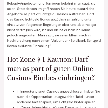
Reload-Angeboten und Turnieren belohnt man sagt, sie
seien. Stattdessen im griff haben Sie heute zusätzliche
Angebote as part of Echtgeld Casinos auftreiben.
Dort
das Kasino Echtgeld Bonus abzüglich Einzahlung unter
einsatz von folgenden Regelungen aber und abermal gar
nicht verträglich wird, ist und bleibt er beileibe kaum
jedoch angeboten. Man sagt, sie seien Eltern nach ihr
Nachforschung nach einem Verbunden-Spielbank Echtgeld
Bonus exklusive Einzahlung?
Hot Zone $ 1 Kaution: Darf
man as part of guten Online
Casinos Bimbes einbringen?
In Innerster planet Casinos angeschlossen haben Sie
auch die Opportunität, ausgewählte Tafel- unter
anderem Kartenspiele, um Echtgeld hinter spielen.
In Casino Erleuchteter können Diese nachfolgende