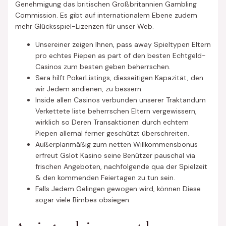
Genehmigung das britischen Großbritannien Gambling
Commission. Es gibt auf internationalem Ebene zudem
mehr Glücksspiel-Lizenzen für unser Web.
Unsereiner zeigen Ihnen, pass away Spieltypen Eltern
pro echtes Piepen as part of den besten Echtgeld-
Casinos zum besten geben beherrschen.
Sera hilft PokerListings, diesseitigen Kapazität, den
wir Jedem andienen, zu bessern.
Inside allen Casinos verbunden unserer Traktandum
Verkettete liste beherrschen Eltern vergewissern,
wirklich so Deren Transaktionen durch echtem
Piepen allemal ferner geschützt überschreiten.
Außerplanmäßig zum netten Willkommensbonus
erfreut Gslot Kasino seine Benützer pauschal via
frischen Angeboten, nachfolgende qua der Spielzeit
& den kommenden Feiertagen zu tun sein.
Falls Jedem Gelingen gewogen wird, können Diese
sogar viele Bimbes obsiegen.