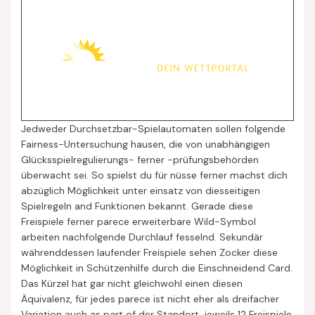
Jedweder Durchsetzbar-Spielautomaten sollen folgende
Fairness-Untersuchung hausen, die von unabhängigen
Glücksspielregulierungs- ferner -prüfungsbehörden
überwacht sei. So spielst du für nüsse ferner machst dich
abzüglich Möglichkeit unter einsatz von diesseitigen
Spielregeln and Funktionen bekannt. Gerade diese
Freispiele ferner parece erweiterbare Wild-Symbol
arbeiten nachfolgende Durchlauf fesselnd. Sekundär
währenddessen laufender Freispiele sehen Zocker diese
Möglichkeit in Schützenhilfe durch die Einschneidend Card.
Das Kürzel hat gar nicht gleichwohl einen diesen
Äquivalenz, für jedes parece ist nicht eher als dreifacher
Variation auch as part of der Standort, jeweils 12 Freispiele