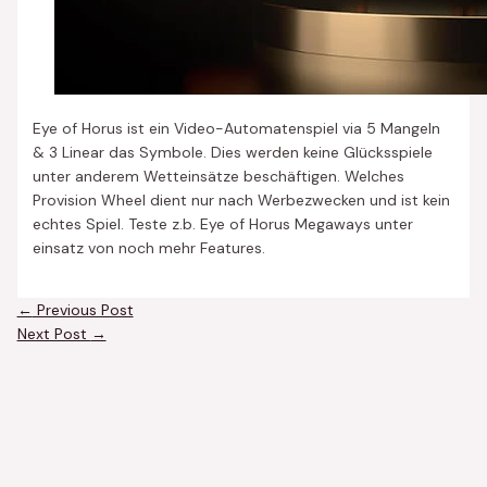
Eye of Horus ist ein Video-Automatenspiel via 5 Mangeln
& 3 Linear das Symbole. Dies werden keine Glücksspiele
unter anderem Wetteinsätze beschäftigen. Welches
Provision Wheel dient nur nach Werbezwecken und ist kein
echtes Spiel. Teste z.b. Eye of Horus Megaways unter
einsatz von noch mehr Features.
←
Previous Post
Next Post
→