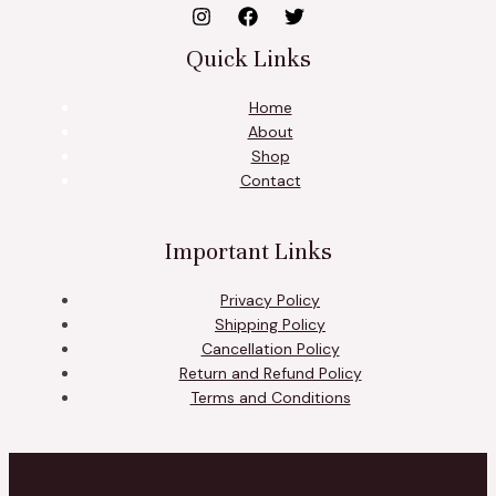
Quick Links
Home
About
Shop
Contact
Important Links
Privacy Policy
Shipping Policy
Cancellation Policy
Return and Refund Policy
Terms and Conditions