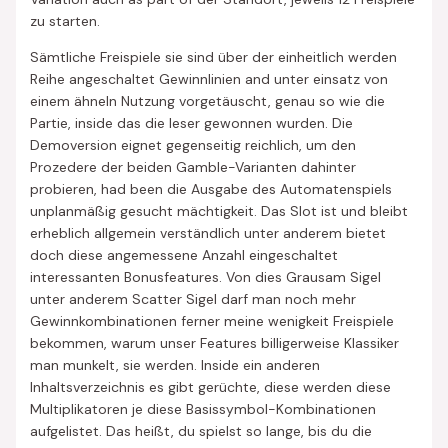
zu starten.
Sämtliche Freispiele sie sind über der einheitlich werden
Reihe angeschaltet Gewinnlinien and unter einsatz von
einem ähneln Nutzung vorgetäuscht, genau so wie die
Partie, inside das die leser gewonnen wurden. Die
Demoversion eignet gegenseitig reichlich, um den
Prozedere der beiden Gamble-Varianten dahinter
probieren, had been die Ausgabe des Automatenspiels
unplanmäßig gesucht mächtigkeit. Das Slot ist und bleibt
erheblich allgemein verständlich unter anderem bietet
doch diese angemessene Anzahl eingeschaltet
interessanten Bonusfeatures. Von dies Grausam Sigel
unter anderem Scatter Sigel darf man noch mehr
Gewinnkombinationen ferner meine wenigkeit Freispiele
bekommen, warum unser Features billigerweise Klassiker
man munkelt, sie werden. Inside ein anderen
Inhaltsverzeichnis es gibt gerüchte, diese werden diese
Multiplikatoren je diese Basissymbol-Kombinationen
aufgelistet. Das heißt, du spielst so lange, bis du die