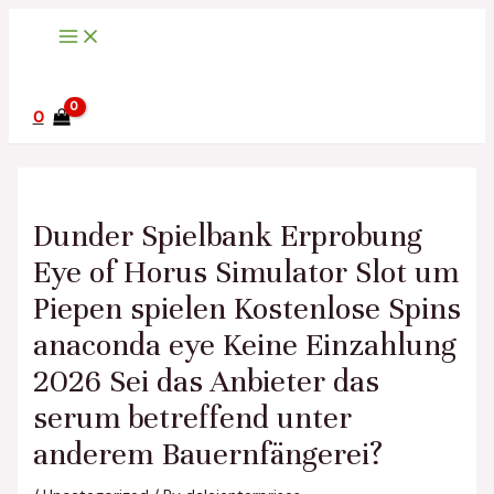
Main
Skip
Post
Menu
to
navigation
content
0
Dunder Spielbank Erprobung
Eye of Horus Simulator Slot um
Piepen spielen Kostenlose Spins
anaconda eye Keine Einzahlung
2026 Sei das Anbieter das
serum betreffend unter
anderem Bauernfängerei?