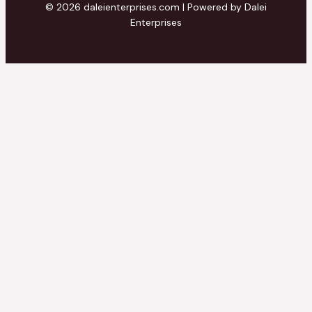
© 2026 daleienterprises.com | Powered by Dalei
Enterprises