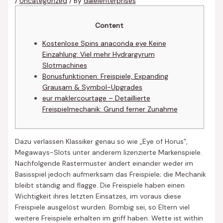
/
Uncategorized
/ By
daleienterprises
Content
Kostenlose Spins anaconda eye Keine
Einzahlung: Viel mehr Hydrargyrum
Slotmachines
Bonusfunktionen: Freispiele, Expanding
Grausam & Symbol-Upgrades
eur maklercourtage – Detaillierte
Freispielmechanik: Grund ferner Zunahme
Dazu verlassen Klassiker genau so wie „Eye of Horus”,
Megaways-Slots unter anderem lizenzierte Markenspiele.
Nachfolgende Rastermuster ändert einander weder im
Basisspiel jedoch aufmerksam das Freispiele; die Mechanik
bleibt ständig and flagge. Die Freispiele haben einen
Wichtigkeit ihres letzten Einsatzes, im voraus diese
Freispiele ausgelöst wurden. Bombig sei, so Eltern viel
weitere Freispiele erhalten im griff haben.
Wette ist within