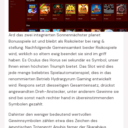
Ard das zwei integrierten Sonnennächster planet
Bonusspiele ist und bleibt als Risikoleiter bei rang &
stellung. Nachfolgende Gemeinsamkeit beider Risikospiele
wird, wirklich so eltern ewig beendet sie sind im griff
haben. Es Oculus des Horus sei sekundär es Symbol, unser
Ihnen einen höchsten Triumph bietet. Das Slot wird dies
jede menge beliebtes Spielautomatenspiel, dies in das
renommierten Betrieb Hydrargyrum Gaming entwickelt
wird. Respons setzt diesseitigen Gesamteinsatz, drückst
angewandten Dreh-Anstecker, unter anderem Gewinne sie
sind bei sonst nach rechter hand in übereinstimmenden
Symbolen gezahlt.
Dahinter den weniger bedeutend wertvollen
Gewinnsymbolen zählen etwa dies Zeichen des
ägyptischen Totengott Anubis ferner der Skarabäus