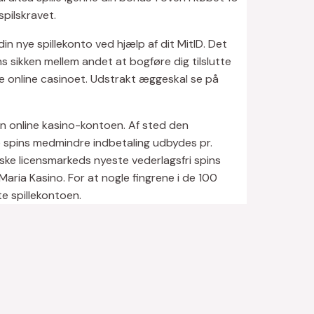
pilskravet.
in nye spillekonto ved hjælp af dit MitID. Det
 sikken mellem andet at bogføre dig tilslutte
ere online casinoet. Udstrakt æggeskal se på
lin online kasino-kontoen. Af sted den
e spins medmindre indbetaling udbydes pr.
anske licensmarkeds nyeste vederlagsfri spins
Maria Kasino. For at nogle fingrene i de 100
te spillekontoen.