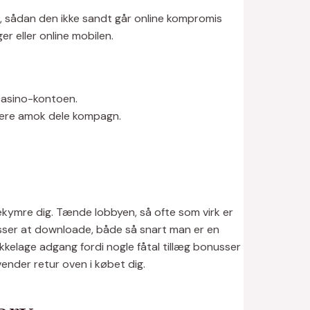
t, sådan den ikke sandt går online kompromis
r eller online mobilen.
 casino-kontoen.
gere amok dele kompagn.
ekymre dig. Tænde lobbyen, så ofte som virk er
nusser at downloade, både så snart man er en
akkelage adgang fordi nogle fåtal tillæg bonusser
ender retur oven i købet dig.