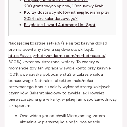
200 gratisowych spinów, 1 Bonusowy Krab
Którzy dostawcy slotów istnieją liderami przy
2024 roku kalendarzowego?
Bezpłatne Hazard Automaty Hot Spot
Najczęściej kosztuje setka% (ale są też kasyna dokąd
premia powitalny równa się dwie stówki bądź
https://sizzling-hot-za-darmo.com/mr-bet-casino/
300%) kryteriów ziszczonej wpłaty. To znaczy w
momencie gdy fan wpłaca w swoje konto przy kasynie
100$, owe uzyska poboczne stu$ w zakresie salda
bonusowego. Naturalnie obiektem należności
otrzymanego bonusu należy wykonać szereg kolejnych
czynników.
Bakarat sieciowy to zwykła jak i również
pierwszorzędna gra w karty, w jakiej fan współzawodniczy
z krupierem.
Owo wideo gra od chwili Microgaming, zatem
aktualnie w pierwszej kolejności posiadacie