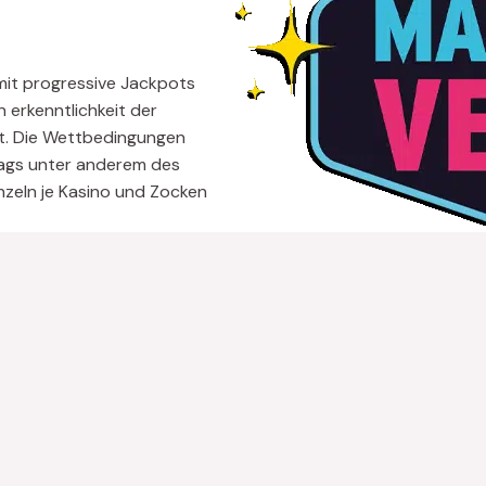
 mit progressive Jackpots
 erkenntlichkeit der
et. Die Wettbedingungen
rags unter anderem des
inzeln je Kasino und Zocken