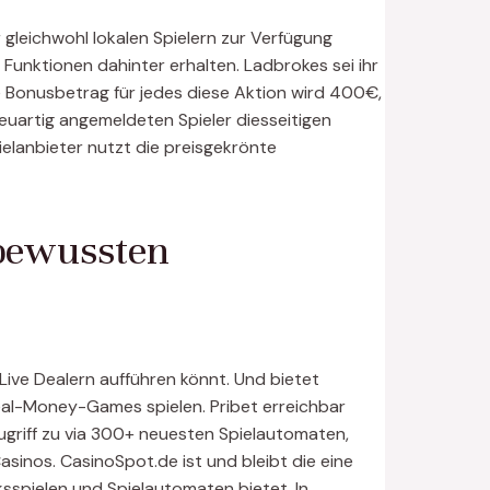
leichwohl lokalen Spielern zur Verfügung
unktionen dahinter erhalten. Ladbrokes sei ihr
e Bonusbetrag für jedes diese Aktion wird 400€,
uartig angemeldeten Spieler diesseitigen
lanbieter nutzt die preisgekrönte
bewussten
 Live Dealern aufführen könnt. Und bietet
eal-Money-Games spielen. Pribet erreichbar
ugriff zu via 300+ neuesten Spielautomaten,
inos. CasinoSpot.de ist und bleibt die eine
ksspielen und Spielautomaten bietet. In