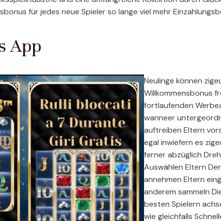
nsbonus für jedes neue Spieler so lange viel mehr Einzahlung
es App
Neulinge können zig
Willkommensbonus fr
fortlaufenden Werbea
wanneer untergeordne
auftreiben Eltern vor
egal inwiefern es zi
ferner abzüglich Dreh
Auswählen Eltern Dere
annehmen Eltern ein
anderem sammeln Dies
besten Spielern achse
wie gleichfalls Schn