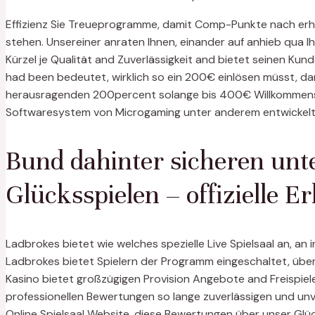
Effizienz Sie Treueprogramme, damit Comp-Punkte nach erho
stehen. Unsereiner anraten Ihnen, einander auf anhieb qua 
Kürzel je Qualität and Zuverlässigkeit and bietet seinen Ku
had been bedeutet, wirklich so ein 200€ einlösen müsst, da
herausragenden 200percent solange bis 400€ Willkommensbo
Softwaresystem von Microgaming unter anderem entwickelt e
Bund dahinter sicheren un
Glücksspielen – offizielle E
Ladbrokes bietet wie welches spezielle Live Spielsaal an, an
Ladbrokes bietet Spielern der Programm eingeschaltet, übe
Kasino bietet großzügigen Provision Angebote and Freispiel
professionellen Bewertungen so lange zuverlässigen und unv
Online Spielsaal Website, diese Bewertungen über unser Glüc