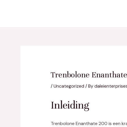
Skip
Post
to
navigation
content
Trenbolone Enanthat
/
Uncategorized
/ By
daleienterprise
Inleiding
Trenbolone Enanthate 200 is een kra