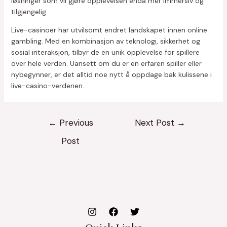
løsninger som vil gjøre opplevelsen enda mer immersiv og
tilgjengelig.
Live-casinoer har utvilsomt endret landskapet innen online
gambling. Med en kombinasjon av teknologi, sikkerhet og
sosial interaksjon, tilbyr de en unik opplevelse for spillere
over hele verden. Uansett om du er en erfaren spiller eller
nybegynner, er det alltid noe nytt å oppdage bak kulissene i
live-casino-verdenen.
←
Previous
Next Post
→
Post