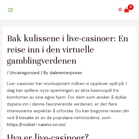
Skip
Post
Main
0
to
navigation
Menu
content
Bak kulissene i live-casinoer: En
reise inn i den virtuelle
gamblingverdenen
/
Uncategorized
/ By
daleienterprises
Live-casinoer har revolusjonert måten vi opplever spill på. I
dag kan spillere nyte spenningen av ekte kasinospill fra
komforten av sine egne hjem. For dem som ønsker å dykke
dypere inn i denne fascinerende verdenen, er det flere
interessante aspekter å utforske. Du kan begynne reisen din
ved å besøke et av de populære nettstedene, som
https://roobet-casino.co.no/
.
Hva er live-casinoer?