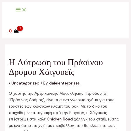
Main
Skip
Post
Menu
to
navigation
content
0
Η Λύτρωση του Πράσινου
Δρόμου Χάιγουεϊς
/
Uncategorized
/ By
daleienterprises
Ο χάρτης της Αμερικανικής Μονοκλήςιας Περιόδου, ο
"Πράσινος Δρόμος", είναι πια ένα γνώριμο σχήμα για τους
εραστές των κλασικών κλαμπ του ροκ. Με το δικό του
παιχνίδι μίνι-απογραφή από την Playson, η Χάιγουεϊς
επέστρεψε στα καλτ
Chicken Road
χόλινγκ του στάθμευσης
με ένα άρτιο παιχνίδι με περιβάλλον που θα κλέψει το φως