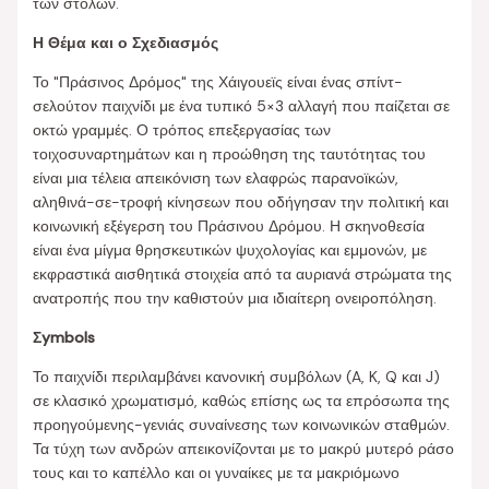
των στολών.
Η Θέμα και ο Σχεδιασμός
Το "Πράσινος Δρόμος" της Χάιγουεϊς είναι ένας σπίντ-
σελούτον παιχνίδι με ένα τυπικό 5×3 αλλαγή που παίζεται σε
οκτώ γραμμές. Ο τρόπος επεξεργασίας των
τοιχοσυναρτημάτων και η προώθηση της ταυτότητας του
είναι μια τέλεια απεικόνιση των ελαφρώς παρανοϊκών,
αληθινά-σε-τροφή κίνησεων που οδήγησαν την πολιτική και
κοινωνική εξέγερση του Πράσινου Δρόμου. Η σκηνοθεσία
είναι ένα μίγμα θρησκευτικών ψυχολογίας και εμμονών, με
εκφραστικά αισθητικά στοιχεία από τα αυριανά στρώματα της
ανατροπής που την καθιστούν μια ιδιαίτερη ονειροπόληση.
Σymbols
Το παιχνίδι περιλαμβάνει κανονική συμβόλων (A, K, Q και J)
σε κλασικό χρωματισμό, καθώς επίσης ως τα επρόσωπα της
προηγούμενης-γενιάς συναίνεσης των κοινωνικών σταθμών.
Τα τύχη των ανδρών απεικονίζονται με το μακρύ μυτερό ράσο
τους και το καπέλλο και οι γυναίκες με τα μακριόμωνο