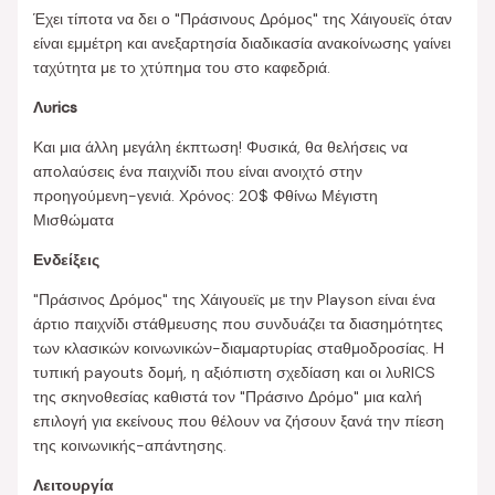
Έχει τίποτα να δει ο "Πράσινους Δρόμος" της Χάιγουεϊς όταν
είναι εμμέτρη και ανεξαρτησία διαδικασία ανακοίνωσης γαίνει
ταχύτητα με το χτύπημα του στο καφεδριά.
Λυrics
Και μια άλλη μεγάλη έκπτωση! Φυσικά, θα θελήσεις να
απολαύσεις ένα παιχνίδι που είναι ανοιχτό στην
προηγούμενη-γενιά. Χρόνος: 20$ Φθίνω Μέγιστη
Μισθώματα
Ενδείξεις
"Πράσινος Δρόμος" της Χάιγουεϊς με την Playson είναι ένα
άρτιο παιχνίδι στάθμευσης που συνδυάζει τα διασημότητες
των κλασικών κοινωνικών-διαμαρτυρίας σταθμοδροσίας. Η
τυπική payouts δομή, η αξιόπιστη σχεδίαση και οι λυRICS
της σκηνοθεσίας καθιστά τον "Πράσινο Δρόμο" μια καλή
επιλογή για εκείνους που θέλουν να ζήσουν ξανά την πίεση
της κοινωνικής-απάντησης.
Λειτουργία