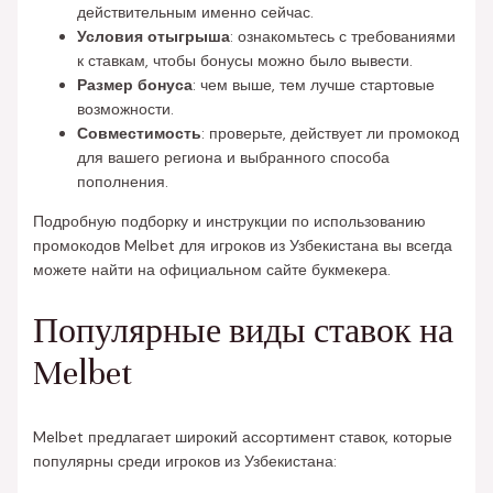
действительным именно сейчас.
Условия отыгрыша
: ознакомьтесь с требованиями
к ставкам, чтобы бонусы можно было вывести.
Размер бонуса
: чем выше, тем лучше стартовые
возможности.
Совместимость
: проверьте, действует ли промокод
для вашего региона и выбранного способа
пополнения.
Подробную подборку и инструкции по использованию
промокодов Melbet для игроков из Узбекистана вы всегда
можете найти на официальном сайте букмекера.
Популярные виды ставок на
Melbet
Melbet предлагает широкий ассортимент ставок, которые
популярны среди игроков из Узбекистана: