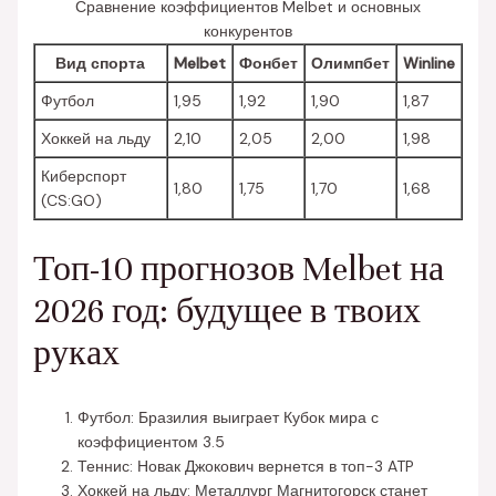
Сравнение коэффициентов Melbet и основных
конкурентов
Вид спорта
Melbet
Фонбет
Олимпбет
Winline
Футбол
1,95
1,92
1,90
1,87
Хоккей на льду
2,10
2,05
2,00
1,98
Киберспорт
1,80
1,75
1,70
1,68
(CS:GO)
Топ-10 прогнозов Melbet на
2026 год: будущее в твоих
руках
Футбол: Бразилия выиграет Кубок мира с
коэффициентом 3.5
Теннис: Новак Джокович вернется в топ-3 ATP
Хоккей на льду: Металлург Магнитогорск станет