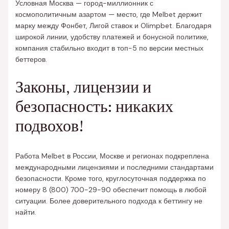
Условная Москва — город-миллионник с
космополитичным азартом — место, где Melbet держит
марку между Фонбет, Лигой ставок и Olimpbet. Благодаря
широкой линии, удобству платежей и бонусной политике,
компания стабильно входит в топ-5 по версии местных
беттеров.
Законы, лицензии и
безопасность: никаких
подвохов!
Работа Melbet в России, Москве и регионах подкреплена
международными лицензиями и последними стандартами
безопасности. Кроме того, круглосуточная поддержка по
номеру 8 (800) 700-29-90 обеспечит помощь в любой
ситуации. Более доверительного подхода к беттингу не
найти.