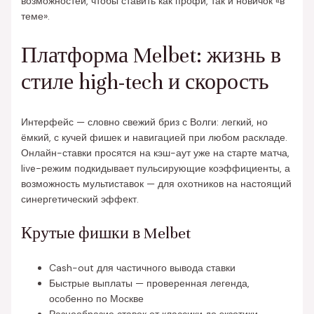
возможностей, чтобы ставить как профи, так и новичок «в
теме».
Платформа Melbet: жизнь в
стиле high-tech и скорость
Интерфейс — словно свежий бриз с Волги: легкий, но
ёмкий, с кучей фишек и навигацией при любом раскладе.
Онлайн-ставки просятся на кэш-аут уже на старте матча,
live-режим подкидывает пульсирующие коэффициенты, а
возможность мультиставок — для охотников на настоящий
синергетический эффект.
Крутые фишки в Melbet
Cash-out для частичного вывода ставки
Быстрые выплаты — проверенная легенда,
особенно по Москве