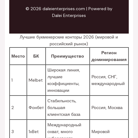
© 2026 daleienterprises.com | Powered by
Dalei Enterprises
Лучшие букмекерские конторы 2026 (мировой и
российский рынок)
Регион
Место
БК
Преимущество
доминирования
Широкая линия,
лучшие
Россия, СНГ,
1
Melbet
коэффициенты,
международный
инновации
Стабильность,
2
Фонбет
большая
Россия, Москва
клиентская база
Международный
3
1xBet
охват, много
Мировой