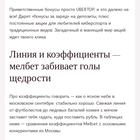
Приветственные бонусы просто UBERTOP, и это далеко не
все! Дарят «бонусы за заряд» на депозиты, плюс
постоянные акции для любителей киберспорта и
традиционных видов. Загадочный и манящий мир акций
ждет твоего клика.
Линия и коэффициенты —
мелбет забивает голы
щедрости
Про коэффициенты говорить — как о ясном небе в
московском сентябре: стабильно хорошо. Свежая линия
от футболистов до ледовых баталий хоккея с мячом
заставит тебя гадать, куда поставить рубль. В таблицах
ниже — сравнение коэффициентов Melbet с основными
конкурентами из Москвы.