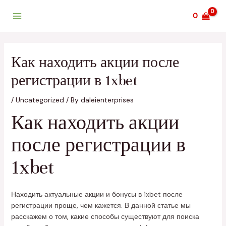
Skip
Post
Main
0
to
navigation
Menu
content
Как находить акции после
регистрации в 1xbet
/
Uncategorized
/ By
daleienterprises
Как находить акции
после регистрации в
1xbet
Находить актуальные акции и бонусы в 1xbet после
регистрации проще, чем кажется. В данной статье мы
расскажем о том, какие способы существуют для поиска