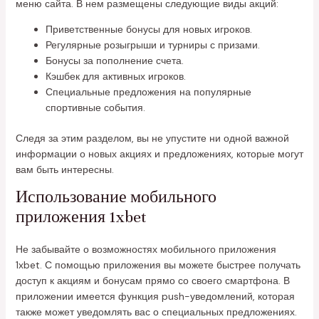
меню сайта. В нем размещены следующие виды акций:
Приветственные бонусы для новых игроков.
Регулярные розыгрыши и турниры с призами.
Бонусы за пополнение счета.
Кэшбек для активных игроков.
Специальные предложения на популярные
спортивные события.
Следя за этим разделом, вы не упустите ни одной важной
информации о новых акциях и предложениях, которые могут
вам быть интересны.
Использование мобильного
приложения 1xbet
Не забывайте о возможностях мобильного приложения
1xbet. С помощью приложения вы можете быстрее получать
доступ к акциям и бонусам прямо со своего смартфона. В
приложении имеется функция push-уведомлений, которая
также может уведомлять вас о специальных предложениях.