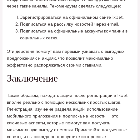
через такие каналы. Рекомендуем сделать следующее:
Зарегистрироваться на официальном сайте 1xbet.
Подписаться на рассылку новостей через email.
Подписаться на официальные аккаунты компании в
социальных сетях.
Эти действия помогут вам первыми узнавать о выгодных
предложениях и акциях, что позволит максимально
эффективно распоряжаться своими ставками.
Заключение
Таким образом, находить акции после регистрации в 1xbet
вполне реально с помощью нескольких простых шагов.
Регистрация, изучение раздела акций, использование
мобильного приложения и подписка на новости — это
ключевые аспекты, которые помогут вам получать
максимальную выгоду от ставки. Применяйте полученные
советы, и вы никогда не пропустите интересные