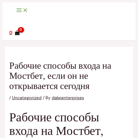
Main
Skip
Post
Menu
to
navigation
content
0
Рабочие способы входа на
Мостбет, если он не
открывается сегодня
/
Uncategorized
/ By
daleienterprises
Рабочие способы
входа на Мостбет,