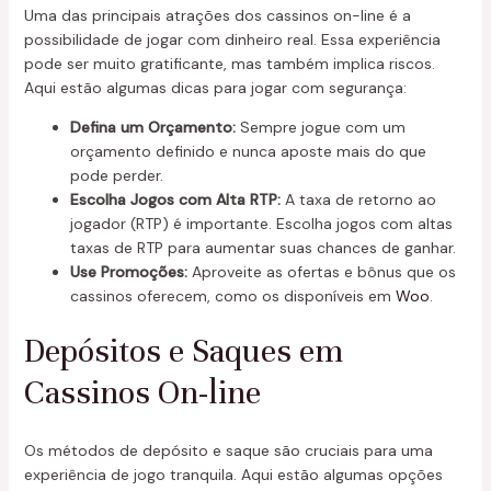
Uma das principais atrações dos cassinos on-line é a
possibilidade de jogar com dinheiro real. Essa experiência
pode ser muito gratificante, mas também implica riscos.
Aqui estão algumas dicas para jogar com segurança:
Defina um Orçamento:
Sempre jogue com um
orçamento definido e nunca aposte mais do que
pode perder.
Escolha Jogos com Alta RTP:
A taxa de retorno ao
jogador (RTP) é importante. Escolha jogos com altas
taxas de RTP para aumentar suas chances de ganhar.
Use Promoções:
Aproveite as ofertas e bônus que os
cassinos oferecem, como os disponíveis em
Woo
.
Depósitos e Saques em
Cassinos On-line
Os métodos de depósito e saque são cruciais para uma
experiência de jogo tranquila. Aqui estão algumas opções