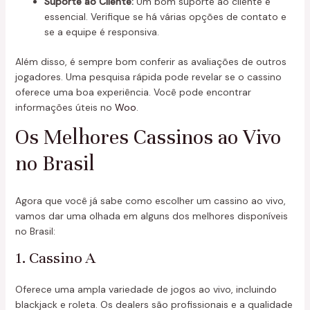
Suporte ao Cliente:
Um bom suporte ao cliente é
essencial. Verifique se há várias opções de contato e
se a equipe é responsiva.
Além disso, é sempre bom conferir as avaliações de outros
jogadores. Uma pesquisa rápida pode revelar se o cassino
oferece uma boa experiência. Você pode encontrar
informações úteis no
Woo
.
Os Melhores Cassinos ao Vivo
no Brasil
Agora que você já sabe como escolher um cassino ao vivo,
vamos dar uma olhada em alguns dos melhores disponíveis
no Brasil:
1. Cassino A
Oferece uma ampla variedade de jogos ao vivo, incluindo
blackjack e roleta. Os dealers são profissionais e a qualidade