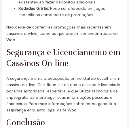
existentes ao fazer depósitos adicionais.
Rodadas Grátis:
Pode ser oferecido em jogos
específicos como parte de promoções.
Não deixe de conferir as promoções mais recentes em
cassinos on-line, como as que podem ser encontradas no
Woo
.
Segurança e Licenciamento em
Cassinos On-line
A segurança é uma preocupação primordial ao escolher um
cassino on-line. Certifique-se de que o cassino é licenciado
por uma autoridade respeitável e que utiliza tecnologia de
criptografia para proteger suas informações pessoais e
financeiras. Para mais informações sobre como garantir a
segurança enquanto joga, visite
Woo
.
Conclusão