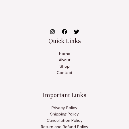
Quick Links
Home
About
Shop
Contact
Important Links
Privacy Policy
Shipping Policy
Cancellation Policy
Return and Refund Policy