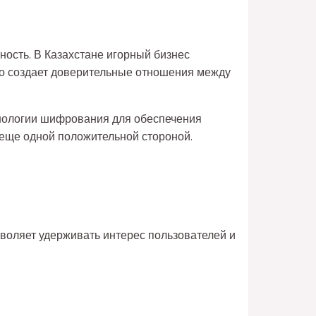
ность. В Казахстане игорный бизнес
Это создает доверительные отношения между
хнологии шифрования для обеспечения
 еще одной положительной стороной.
воляет удерживать интерес пользователей и