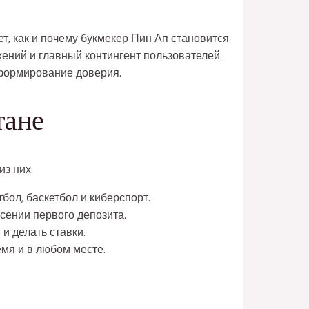
т, как и почему букмекер Пин Ап становится
ений и главный контингент пользователей.
 формирование доверия.
тане
з них:
бол, баскетбол и киберспорт.
сении первого депозита.
и делать ставки.
мя и в любом месте.