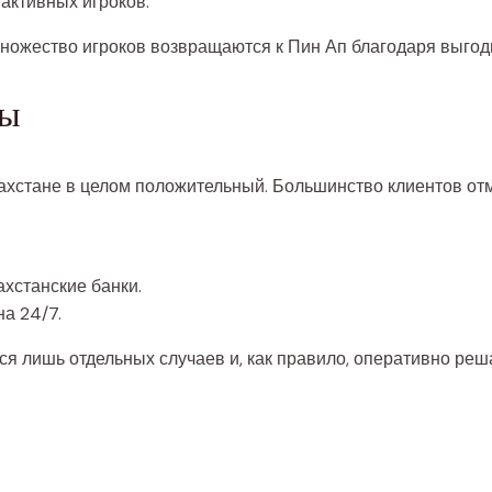
активных игроков.
 множество игроков возвращаются к Пин Ап благодаря выг
вы
захстане в целом положительный. Большинство клиентов о
хстанские банки.
а 24/7.
тся лишь отдельных случаев и, как правило, оперативно ре