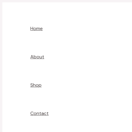
Skip
Post
to
navigation
content
Home
About
Shop
Contact