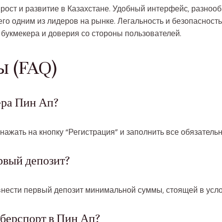
рост и развитие в Казахстане. Удобный интерфейс, разноо
о одним из лидеров на рынке. Легальность и безопасность
букмекера и доверия со стороны пользователей.
ы (FAQ)
ера Пин Ап?
нажать на кнопку “Регистрация” и заполнить все обязатель
рвый депозит?
внести первый депозит минимальной суммы, стоящей в усло
иберспорт в Пин Ап?