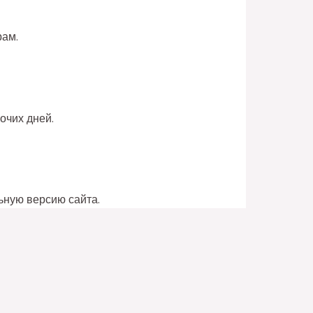
рам.
очих дней.
ьную версию сайта.