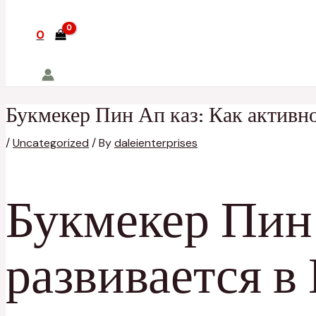
0
Букмекер Пин Ап каз: Как активно
/
Uncategorized
/ By
daleienterprises
Букмекер Пин 
развивается в