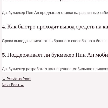
Да, букмекер Пин Ап предлагает ставки на различные ки
4. Как быстро проходят вывод средств на к
Сроки вывода зависят от выбранного способа, но в больши
5. Поддерживает ли букмекер Пин Ап моби
Да, букмекер разработал полноценное мобильное приложен
←
Previous Post
Next Post
→