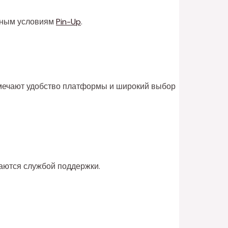
одным условиям
Pin-Up
.
тмечают удобство платформы и широкий выбор
шаются службой поддержки.