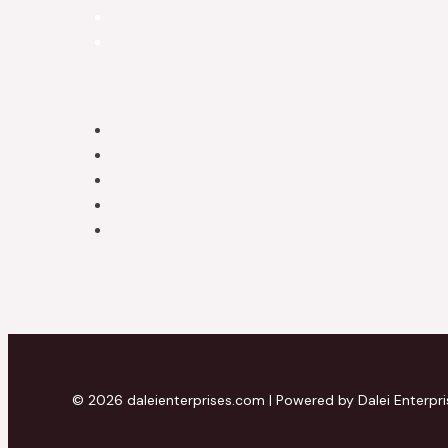
© 2026 daleienterprises.com | Powered by Dalei Enterpri