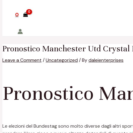
0
Pronostico Manchester Utd Crystal 
Leave a Comment
/
Uncategorized
/ By
daleienterprises
Pronostico Man
Le elezioni del Bundestag sono molto diverse dagli altri sport, g