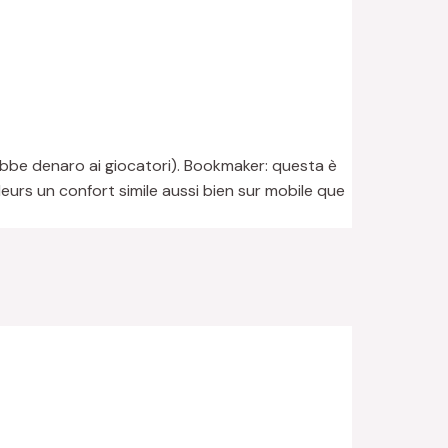
ebbe denaro ai giocatori). Bookmaker: questa è
eurs un confort simile aussi bien sur mobile que