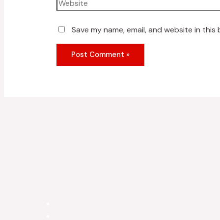
Save my name, email, and website in this