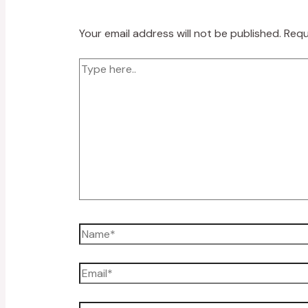
Your email address will not be published.
Requ