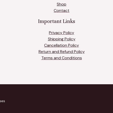
Shop
Contact
Important Links
Privacy Policy
Shipping Policy
Cancellation Policy
Return and Refund Policy
Terms and Conditions
ses