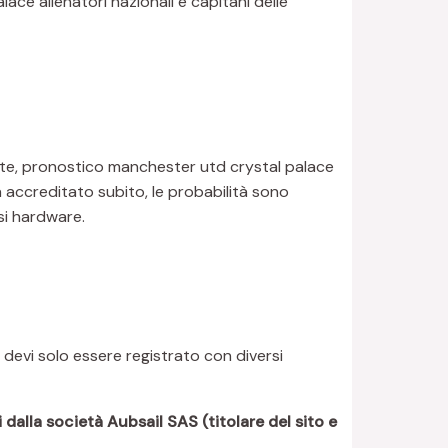
ace allenatori nazionali e capitani delle
ente, pronostico manchester utd crystal palace
accreditato subito, le probabilità sono
si hardware.
 devi solo essere registrato con diversi
alla società Aubsail SAS (titolare del sito e