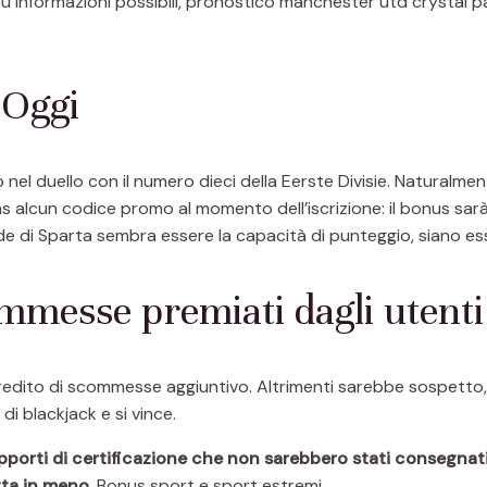
ù informazioni possibili, pronostico manchester utd crystal pal
 Oggi
el duello con il numero dieci della Eerste Divisie. Naturalm
lcun codice promo al momento dell’iscrizione: il bonus sarà 
de di Sparta sembra essere la capacità di punteggio, siano es
ommesse premiati dagli utenti
n credito di scommesse aggiuntivo. Altrimenti sarebbe sospetto,
i blackjack e si vince.
rti di certificazione che non sarebbero stati consegnati d
tta in meno.
Bonus sport e sport estremi.